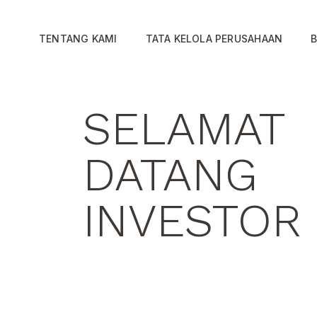
TENTANG KAMI
TATA KELOLA PERUSAHAAN
B
SELAMAT
INFORMAS
SELAMAT
DATANG
KEUANGA
DATANG
DI AMMAN
AMMAN
INVESTOR